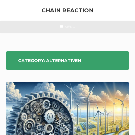
Skip
to
CHAIN REACTION
content
ENERGIEWENDE
HEADER
MENU
MENU
&
ATOMKRAFT
CATEGORY:
ALTERNATIVEN