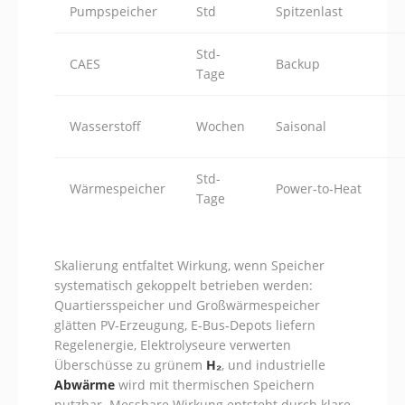
Pumpspeicher
Std
Spitzenlast
Std-
CAES
Backup
Tage
Wasserstoff
Wochen
Saisonal
Std-
Wärmespeicher
Power‑to‑Heat
Tage
Skalierung entfaltet Wirkung, wenn Speicher
systematisch gekoppelt betrieben werden:
Quartiersspeicher und Großwärmespeicher
glätten PV‑Erzeugung, E‑Bus‑Depots liefern
Regelenergie, Elektrolyseure verwerten
Überschüsse zu grünem
H₂
, und industrielle
Abwärme
wird mit thermischen Speichern
nutzbar. Messbare Wirkung entsteht durch klare