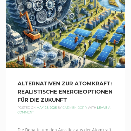
ALTERNATIVEN ZUR ATOMKRAFT:
REALISTISCHE ENERGIEOPTIONEN
FÜR DIE ZUKUNFT
POSTED ON
MAY 25, 2025
BY
CARMEN DÖRR
WITH
LEAVE A
COMMENT
Die Debatte um den Ausstieg aus der Atomkraft