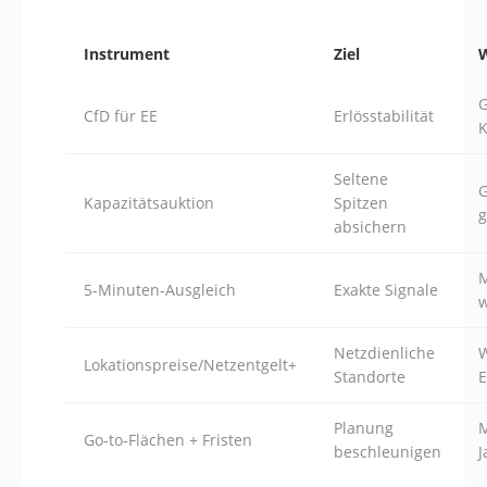
Instrument
Ziel
G
CfD für EE
Erlösstabilität
K
Seltene
G
Kapazitätsauktion
Spitzen
g
absichern
M
5‑Minuten‑Ausgleich
Exakte Signale
w
Netzdienliche
W
Lokationspreise/Netzentgelt+
Standorte
E
Planung
M
Go‑to‑Flächen + Fristen
beschleunigen
J