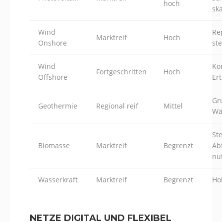
hoch
sk
Wind
Re
Marktreif
Hoch
Onshore
st
Wind
Ko
Fortgeschritten
Hoch
Offshore
Er
Gr
Geothermie
Regional reif
Mittel
Wä
St
Biomasse
Marktreif
Begrenzt
Ab
nu
Wasserkraft
Marktreif
Begrenzt
Hoh
NETZE DIGITAL UND FLEXIBEL