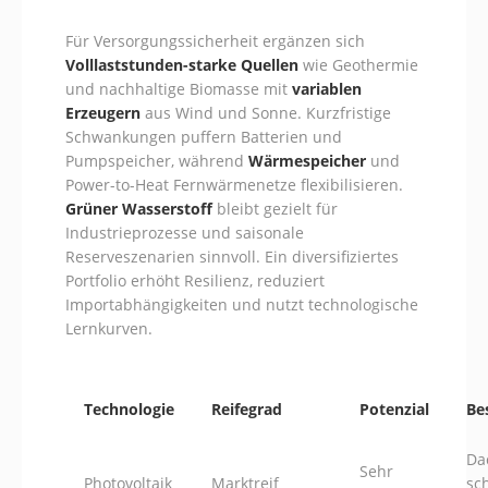
Für Versorgungssicherheit ergänzen sich
Volllaststunden-starke Quellen
wie Geothermie
und nachhaltige Biomasse mit
variablen
Erzeugern
aus Wind und Sonne. Kurzfristige
Schwankungen puffern Batterien und
Pumpspeicher, während
Wärmespeicher
und
Power-to-Heat Fernwärmenetze flexibilisieren.
Grüner Wasserstoff
bleibt gezielt für
Industrieprozesse und saisonale
Reserveszenarien sinnvoll. Ein diversifiziertes
Portfolio erhöht Resilienz, reduziert
Importabhängigkeiten und nutzt technologische
Lernkurven.
Technologie
Reifegrad
Potenzial
Be
Da
Sehr
Photovoltaik
Marktreif
sc