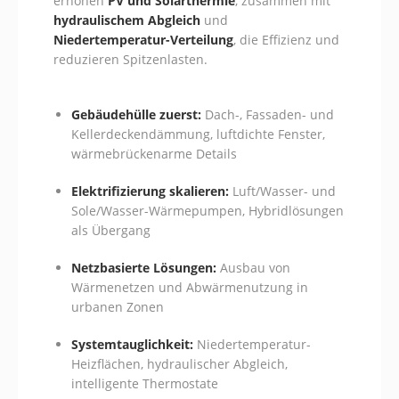
erhöhen
PV und Solarthermie
, zusammen mit
hydraulischem Abgleich
und
Niedertemperatur-Verteilung
, die Effizienz und
reduzieren Spitzenlasten.
Gebäudehülle zuerst:
Dach-, Fassaden- und
Kellerdeckendämmung, luftdichte Fenster,
wärmebrückenarme Details
Elektrifizierung skalieren:
Luft/Wasser- und
Sole/Wasser-Wärmepumpen, Hybridlösungen
als Übergang
Netzbasierte Lösungen:
Ausbau von
Wärmenetzen und Abwärmenutzung in
urbanen Zonen
Systemtauglichkeit:
Niedertemperatur-
Heizflächen, hydraulischer Abgleich,
intelligente Thermostate