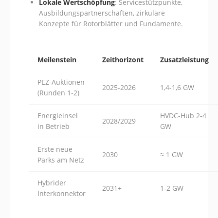
Lokale Wertschöpfung
: Servicestützpunkte,
Ausbildungspartnerschaften, zirkuläre
Konzepte für Rotorblätter und Fundamente.
Meilenstein
Zeithorizont
Zusatzleistung
PEZ-Auktionen
2025-2026
1,4-1,6 GW
(Runden 1-2)
Energieinsel
HVDC-Hub 2-4
2028/2029
in Betrieb
GW
Erste neue
2030
≈ 1 GW
Parks am Netz
Hybrider
2031+
1-2 GW
Interkonnektor