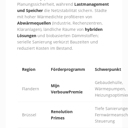
Planungssicherheit, während
Lastmanagement
und Speicher
die Netzstabilität sichern. Städte
mit hoher Wärmedichte profitieren von
Abwärmequellen
(Industrie, Rechenzentren,
Kläranlagen), ländliche Räume von
hybriden
Lösungen
und biobasierten Dämmstoffen;
serielle Sanierung verkürzt Bauzeiten und
reduziert Kosten im Bestand.
Region
Förderprogramm
Schwerpunkt
Gebäudehülle,
Mijn
Flandern
Wärmepumpen,
VerbouwPremie
Heizungsoptimie
Tiefe Sanierunge
Renolution
Brüssel
Fernwärmeanschl
Primes
Steuerung