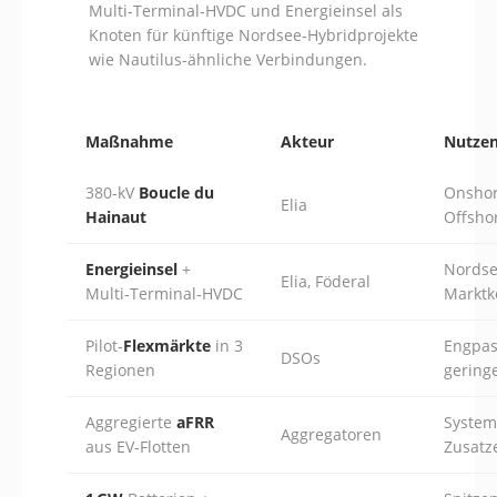
Multi‑Terminal‑HVDC und Energieinsel als
Knoten für künftige Nordsee‑Hybridprojekte
wie Nautilus‑ähnliche Verbindungen.
Maßnahme
Akteur
Nutze
380‑kV
Boucle du
Onshor
Elia
Hainaut
Offsho
Energieinsel
+
Nordse
Elia, Föderal
Multi‑Terminal‑HVDC
Marktk
Pilot‑
Flexmärkte
in 3
Engpas
DSOs
Regionen
gering
Aggregierte
aFRR
System
Aggregatoren
aus EV‑Flotten
Zusatz