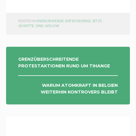
POSTED IN
ENERGIEWENDE
,
ENTSCHEIDEND
,
JETZT
,
SCHRITTE
,
SIND
,
WELCHE
POST
GRENZÜBERSCHREITENDE
PROTESTAKTIONEN RUND UM TIHANGE
NAVIGATION
WARUM ATOMKRAFT IN BELGIEN
WEITERHIN KONTROVERS BLEIBT