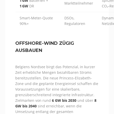
1 GW
Batterien +
Spitze
Marktteilnehmer
1 GW
DR
CO₂‑Re
Smart‑Meter‑Quote
DSOs,
Dynami
90%+
Regulatoren
Netzdie
OFFSHORE-WIND ZÜGIG
AUSBAUEN
Belgiens Nordsee birgt das Potenzial, in kurzer
Zeit erhebliche Mengen bezahlbaren Stroms
bereitzustellen. Die neue Princess-Elizabeth-
Zone und die geplante Energieinsel schaffen die
Voraussetzungen für eine skalierbare,
grenzüberschreitend integrierte Infrastruktur.
Zielmarken von rund
6 GW bis 2030
und über
8
GW bis 2040
sind erreichbar, wenn die
Umsetzung entlang der gesamten