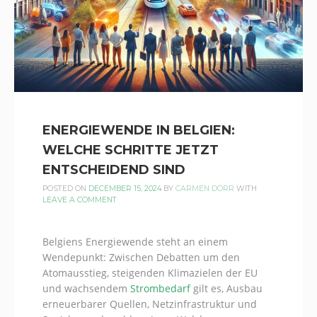
ENERGIEWENDE IN BELGIEN:
WELCHE SCHRITTE JETZT
ENTSCHEIDEND SIND
POSTED ON
DECEMBER 15, 2024
BY
CARMEN DÖRR
WITH
LEAVE A COMMENT
Belgiens Energiewende steht an einem
Wendepunkt: Zwischen Debatten um den
Atomausstieg, steigenden Klimazielen der EU
und wachsendem
Strombedarf
gilt es, Ausbau
erneuerbarer Quellen, Netzinfrastruktur und