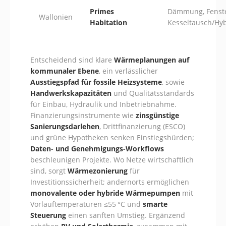
Primes
Dämmung, Fenste
Wallonien
Habitation
Kesseltausch/Hy
Entscheidend sind klare
Wärmeplanungen auf
kommunaler Ebene
, ein verlässlicher
Ausstiegspfad für fossile Heizsysteme
, sowie
Handwerkskapazitäten
und Qualitätsstandards
für Einbau, Hydraulik und Inbetriebnahme.
Finanzierungsinstrumente wie
zinsgünstige
Sanierungsdarlehen
, Drittfinanzierung (ESCO)
und grüne Hypotheken senken Einstiegshürden;
Daten- und Genehmigungs-Workflows
beschleunigen Projekte. Wo Netze wirtschaftlich
sind, sorgt
Wärmezonierung
für
Investitionssicherheit; andernorts ermöglichen
monovalente oder hybride Wärmepumpen
mit
Vorlauftemperaturen ≤55 °C und
smarte
Steuerung
einen sanften Umstieg. Ergänzend