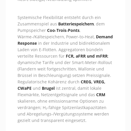
Systemische Flexibilität entsteht durch ein
Zusammenspiel aus
Batteriespeichern
, dem
Pumpspeicher
Coo‑Trois‑Ponts
,
Wärme‑/Kältespeichern, Power‑to‑Heat,
Demand
Response
in der Industrie und bidirektionalem
Laden von E‑Flotten. Aggregatoren bündeln
verteilte Ressourcen für
FCR, aFRR und mFRR
;
dynamische Tarife und der Smart‑Meter‑Rollout
(Flandern weit fortgeschritten, Wallonie und
Brüssel in Beschleunigung) setzen Preissignale.
Regulatorische Kohärenz durch
CREG, VREG,
CWaPE
und
Brugel
ist zentral, damit lokale
Flexmärkte, Netzentgeltsignale und das
CRM
skalieren, ohne emissionsarme Optionen zu
verdrängen; H₂‑fähige Spitzenlastkapazitäten
und Abregelungs‑/Vergütungssysteme werden
gezielt und transparent eingesetzt.