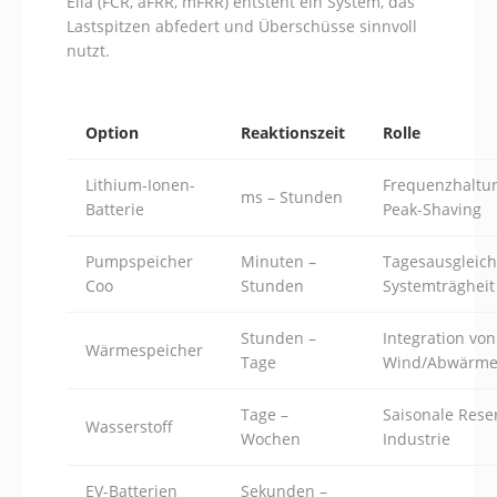
Elia (FCR, aFRR, mFRR) entsteht ein System, das
Lastspitzen abfedert und Überschüsse sinnvoll
nutzt.
Option
Reaktionszeit
Rolle
Lithium-Ionen-
Frequenzhaltu
ms – Stunden
Batterie
Peak-Shaving
Pumpspeicher
Minuten –
Tagesausgleich
Coo
Stunden
Systemträgheit
Stunden –
Integration von
Wärmespeicher
Tage
Wind/Abwärm
Tage –
Saisonale Rese
Wasserstoff
Wochen
Industrie
EV-Batterien
Sekunden –