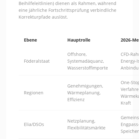
Beihilfeleitlinien) dienen als Rahmen, während
eine jährliche Fortschrittsprüfung verbindliche
Korrekturpfade auslöst.
Ebene
Hauptrolle
2026‑Mei
Offshore,
CFD-Rah
Föderalstaat
Systemadäquanz,
Energy-I
Wasserstoffimporte
Anbindun
One-Sto
Genehmigungen,
Verfahr
Regionen
Wärmeplanung,
Wärmeka
Effizienz
Kraft
Gemein
Netzplanung,
Elia/DSOs
Engpass
Flexibilitätsmärkte
Speicher