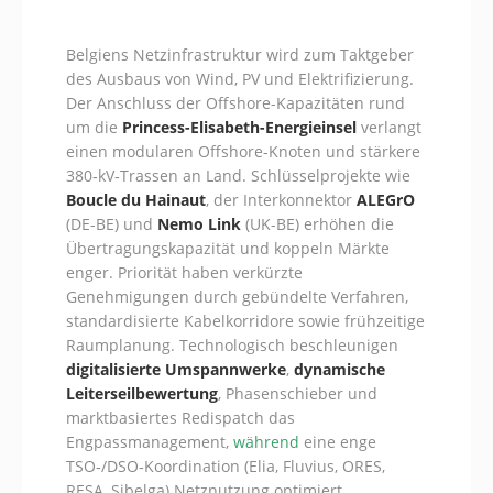
Belgiens Netzinfrastruktur wird zum Taktgeber
des Ausbaus von Wind, PV und Elektrifizierung.
Der Anschluss der Offshore-Kapazitäten rund
um die
Princess-Elisabeth-Energieinsel
verlangt
einen modularen Offshore-Knoten und stärkere
380‑kV‑Trassen an Land. Schlüsselprojekte wie
Boucle du Hainaut
, der Interkonnektor
ALEGrO
(DE-BE) und
Nemo Link
(UK-BE) erhöhen die
Übertragungskapazität und koppeln Märkte
enger. Priorität haben verkürzte
Genehmigungen durch gebündelte Verfahren,
standardisierte Kabelkorridore sowie frühzeitige
Raumplanung. Technologisch beschleunigen
digitalisierte Umspannwerke
,
dynamische
Leiterseilbewertung
, Phasenschieber und
marktbasiertes Redispatch das
Engpassmanagement,
während
eine enge
TSO‑/DSO‑Koordination (Elia, Fluvius, ORES,
RESA, Sibelga) Netznutzung optimiert.