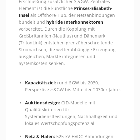
Erschließung zusätzlicher 3,5 GW. Zentrales
Element ist die künstliche
Prinses-Elisabeth-
Insel
als Offshore-Hub, der Netzanbindungen
bündelt und
hybride Interkonnektoren
vorbereitet. Durch die Kopplung mit
Großbritannien (Nautilus) und Dänemark
(TritonLink) entstehen grenzüberschreitende
Stromachsen, die wetterabhängige Erzeugung
ausgleichen, Märkte integrieren und
Systemkosten senken.
Kapazitätsziel:
rund 6 GW bis 2030,
Perspektive > 8 GW bis Mitte der 2030er Jahre.
Auktionsdesign:
CfD-Modelle mit
Qualitätskriterien für
Systemdienstleistungen, Nachhaltigkeit und
lokales Wertschöpfungspotenzial.
Netz & Häfen:
525‑kV‑HVDC‑Anbindungen