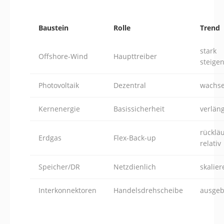
Baustein
Rolle
Trend
stark
Offshore-Wind
Haupttreiber
steige
Photovoltaik
Dezentral
wachs
Kernenergie
Basissicherheit
verlän
rückläu
Erdgas
Flex-Back-up
relativ
Speicher/DR
Netzdienlich
skalie
Interkonnektoren
Handelsdrehscheibe
ausgeb