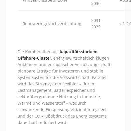
Prinses‑Elisabeth‑Zone
+ 3,5
2030
2031-
Repowering/Nachverdichtung
+ 1-2
2035
Die Kombination aus
kapazitätsstarkem
Offshore‑Cluster
, energiewirtschaftlich klugen
Auktionen und europäischer Vernetzung schafft
planbare Erträge für Investoren und stabile
Systemkosten für die Volkswirtschaft. Parallel
wird das Stromsystem flexibler – durch
Lastmanagement, Batteriespeicher und
sektorübergreifende Nutzung in Industrie,
Wärme und Wasserstoff – wodurch
schwankende Einspeisung effizient integriert
und der CO₂‑Fußabdruck des Energiesystems
dauerhaft reduziert wird.