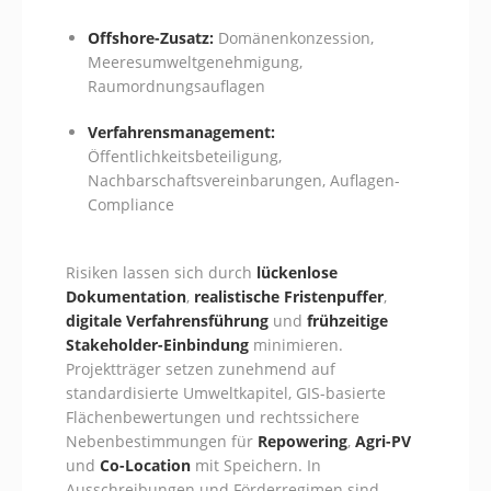
Offshore-Zusatz:
Domänenkonzession,
Meeresumweltgenehmigung,
Raumordnungsauflagen
Verfahrensmanagement:
Öffentlichkeitsbeteiligung,
Nachbarschaftsvereinbarungen, Auflagen-
Compliance
Risiken lassen sich durch
lückenlose
Dokumentation
,
realistische Fristenpuffer
,
digitale Verfahrensführung
und
frühzeitige
Stakeholder-Einbindung
minimieren.
Projektträger setzen zunehmend auf
standardisierte Umweltkapitel, GIS-basierte
Flächenbewertungen und rechtssichere
Nebenbestimmungen für
Repowering
,
Agri-PV
und
Co-Location
mit Speichern. In
Ausschreibungen und Förderregimen sind