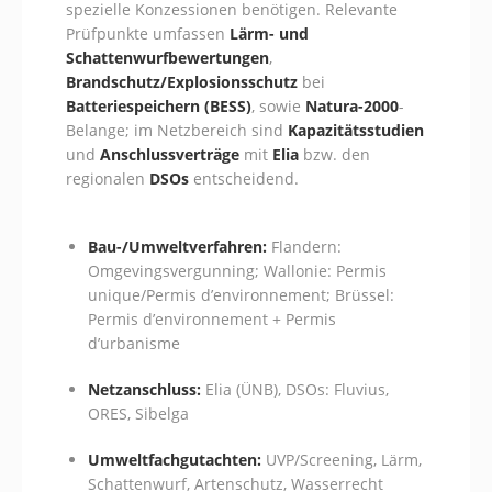
spezielle Konzessionen benötigen. Relevante
Prüfpunkte umfassen
Lärm- und
Schattenwurfbewertungen
,
Brandschutz/Explosionsschutz
bei
Batteriespeichern (BESS)
, sowie
Natura-2000
-
Belange; im Netzbereich sind
Kapazitätsstudien
und
Anschlussverträge
mit
Elia
bzw. den
regionalen
DSOs
entscheidend.
Bau-/Umweltverfahren:
Flandern:
Omgevingsvergunning; Wallonie: Permis
unique/Permis d’environnement; Brüssel:
Permis d’environnement + Permis
d’urbanisme
Netzanschluss:
Elia (ÜNB), DSOs: Fluvius,
ORES, Sibelga
Umweltfachgutachten:
UVP/Screening, Lärm,
Schattenwurf, Artenschutz, Wasserrecht