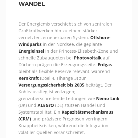
WANDEL
Der Energiemix verschiebt sich von zentralen
Großkraftwerken hin zu einem stärker
vernetzten, erneuerbaren System.
Offshore-
Windparks
in der Nordsee, die geplante
Energieinsel
in der Princess-Elisabeth-Zone und
schnelle Zubauquoten bei
Photovoltaik
auf
Dächern prägen die Erzeugungsseite.
Erdgas
bleibt als flexible Reserve relevant, während
Kernkraft
(Doel 4, Tihange 3) zur
Versorgungssicherheit bis 2035
beiträgt. Der
Kohleausstieg ist vollzogen;
grenzüberschreitende Leitungen wie
Nemo Link
(UK) und
ALEGrO
(DE) stützen Handel und
Systemstabilität. Ein
Kapazitätsmechanismus
(CRM)
und präzisere Prognosen verringern
Knappheitsrisiken, während die Integration
volatiler Quellen voranschreitet.