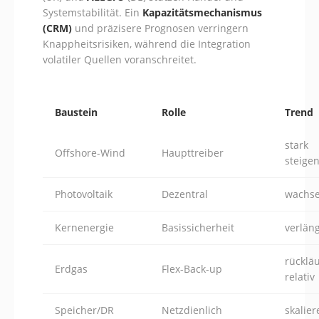
Systemstabilität. Ein
Kapazitätsmechanismus
(CRM)
und präzisere Prognosen verringern
Knappheitsrisiken, während die Integration
volatiler Quellen voranschreitet.
Baustein
Rolle
Trend
stark
Offshore-Wind
Haupttreiber
steige
Photovoltaik
Dezentral
wachs
Kernenergie
Basissicherheit
verlän
rückläu
Erdgas
Flex-Back-up
relativ
Speicher/DR
Netzdienlich
skalie