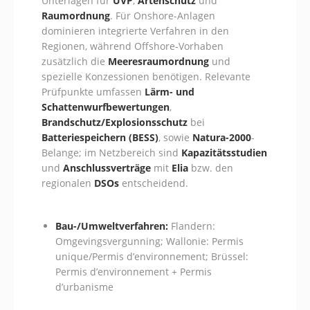
Unterlagen für
UVP
,
Artenschutz
und
Raumordnung
. Für Onshore-Anlagen
dominieren integrierte Verfahren in den
Regionen, während Offshore-Vorhaben
zusätzlich die
Meeresraumordnung
und
spezielle Konzessionen benötigen. Relevante
Prüfpunkte umfassen
Lärm- und
Schattenwurfbewertungen
,
Brandschutz/Explosionsschutz
bei
Batteriespeichern (BESS)
, sowie
Natura-2000
-
Belange; im Netzbereich sind
Kapazitätsstudien
und
Anschlussverträge
mit
Elia
bzw. den
regionalen
DSOs
entscheidend.
Bau-/Umweltverfahren:
Flandern:
Omgevingsvergunning; Wallonie: Permis
unique/Permis d’environnement; Brüssel:
Permis d’environnement + Permis
d’urbanisme