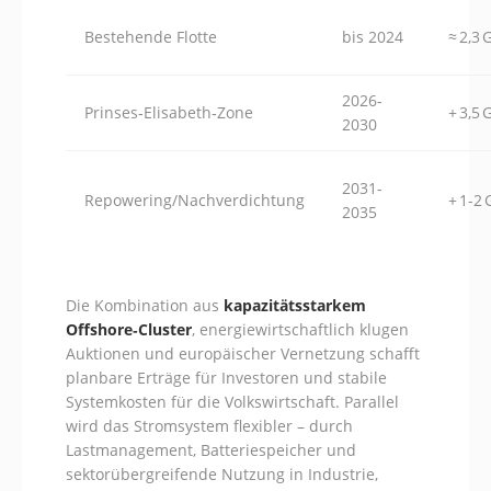
Bestehende Flotte
bis 2024
≈ 2,3
2026-
Prinses‑Elisabeth‑Zone
+ 3,5
2030
2031-
Repowering/Nachverdichtung
+ 1-2
2035
Die Kombination aus
kapazitätsstarkem
Offshore‑Cluster
, energiewirtschaftlich klugen
Auktionen und europäischer Vernetzung schafft
planbare Erträge für Investoren und stabile
Systemkosten für die Volkswirtschaft. Parallel
wird das Stromsystem flexibler – durch
Lastmanagement, Batteriespeicher und
sektorübergreifende Nutzung in Industrie,