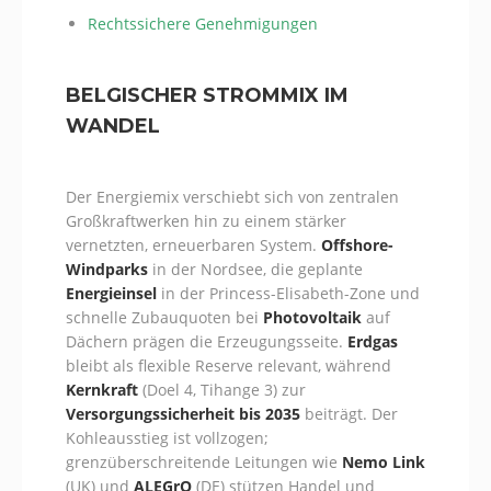
Rechtssichere Genehmigungen
BELGISCHER STROMMIX IM
WANDEL
Der Energiemix verschiebt sich von zentralen
Großkraftwerken hin zu einem stärker
vernetzten, erneuerbaren System.
Offshore-
Windparks
in der Nordsee, die geplante
Energieinsel
in der Princess-Elisabeth-Zone und
schnelle Zubauquoten bei
Photovoltaik
auf
Dächern prägen die Erzeugungsseite.
Erdgas
bleibt als flexible Reserve relevant, während
Kernkraft
(Doel 4, Tihange 3) zur
Versorgungssicherheit bis 2035
beiträgt. Der
Kohleausstieg ist vollzogen;
grenzüberschreitende Leitungen wie
Nemo Link
(UK) und
ALEGrO
(DE) stützen Handel und