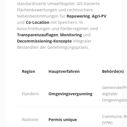
standardisierte Umweltkapitel, GIS-basierte
Flächenbewertungen und rechtssichere
Nebenbestimmungen für
Repowering
,
Agri-PV
und
Co-Location
mit Speichern. In
Ausschreibungen und Förderregimen sind
Transparenzauflagen
,
Monitoring
und
Decommissioning-Konzepte
integraler
Bestandteil der Genehmigungspraxis.
Region
Hauptverfahren
Behörde(n)
Gemeinde/Pr
Flandern
Omgevingsvergunning
digitaler
Omgevingslo
Commune, R
Wallonie
Permis unique
(SPW)