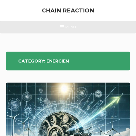
Skip
to
CHAIN REACTION
content
ENERGIEWENDE
HEADER
MENU
MENU
&
ATOMKRAFT
CATEGORY:
ENERGIEN