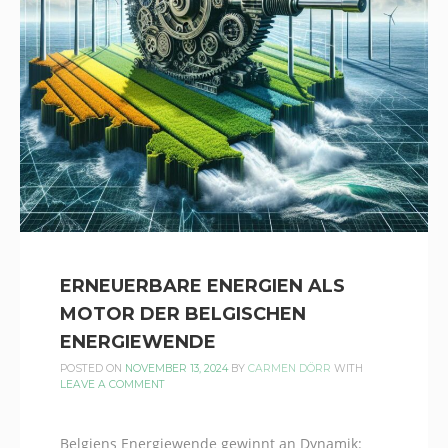
ERNEUERBARE ENERGIEN ALS
MOTOR DER BELGISCHEN
ENERGIEWENDE
POSTED ON
NOVEMBER 13, 2024
BY
CARMEN DÖRR
WITH
LEAVE A COMMENT
Belgiens Energiewende gewinnt an Dynamik: