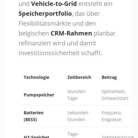
und
Vehicle‑to‑Grid
entsteht ein
Speicherportfolio
, das über
Flexibilitätsmärkte und den
belgischen
CRM‑Rahmen
planbar
refinanziert wird und damit
Investitionssicherheit schafft.
Technologie
Zeitbereich
Beitrag
Stunden-
Spitzenlast,
Pumpspeicher
Tage
Schwarzstart
Batterien
Sekunden-
Frequenz,
(BESS)
Stunden
Engpässe
Tage-
H2‑Speicher
Sektorkopplung