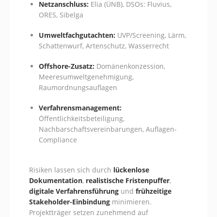
Netzanschluss:
Elia (ÜNB), DSOs: Fluvius,
ORES, Sibelga
Umweltfachgutachten:
UVP/Screening, Lärm,
Schattenwurf, Artenschutz, Wasserrecht
Offshore-Zusatz:
Domänenkonzession,
Meeresumweltgenehmigung,
Raumordnungsauflagen
Verfahrensmanagement:
Öffentlichkeitsbeteiligung,
Nachbarschaftsvereinbarungen, Auflagen-
Compliance
Risiken lassen sich durch
lückenlose
Dokumentation
,
realistische Fristenpuffer
,
digitale Verfahrensführung
und
frühzeitige
Stakeholder-Einbindung
minimieren.
Projektträger setzen zunehmend auf