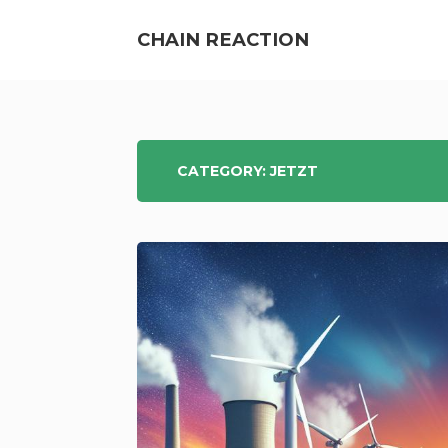
Skip
to
CHAIN REACTION
content
ENERGIEWENDE
CATEGORY:
JETZT
&
ATOMKRAFT