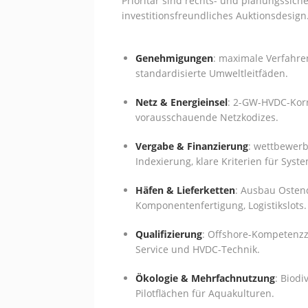
Prioritär sind rechts- und planungssic
investitionsfreundliches Auktionsdesign
Genehmigungen
: maximale Verfahre
standardisierte Umweltleitfäden.
Netz & Energieinsel
: 2-GW-HVDC-Korr
vorausschauende Netzkodizes.
Vergabe & Finanzierung
: wettbewerb
Indexierung, klare Kriterien für Syste
Häfen & Lieferketten
: Ausbau Osten
Komponentenfertigung, Logistikslots.
Qualifizierung
: Offshore-Kompetenzz
Service und HVDC-Technik.
Ökologie & Mehrfachnutzung
: Biodi
Pilotflächen für Aquakulturen.