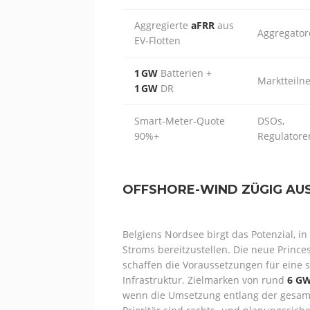
Aggregierte
aFRR
aus
Aggregator
EV‑Flotten
1 GW
Batterien +
Marktteiln
1 GW
DR
Smart‑Meter‑Quote
DSOs,
90%+
Regulatore
OFFSHORE-WIND ZÜGIG AU
Belgiens Nordsee birgt das Potenzial, i
Stroms bereitzustellen. Die neue Prince
schaffen die Voraussetzungen für eine s
Infrastruktur. Zielmarken von rund
6 GW
wenn die Umsetzung entlang der gesamt