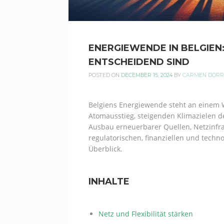
ENERGIEWENDE IN BELGIEN
ENTSCHEIDEND SIND
POSTED ON
DECEMBER 15, 2024
BY
CARMEN DÖRR
Belgiens Energiewende steht an einem
Atomausstieg, steigenden Klimazielen
Ausbau erneuerbarer Quellen, Netzinfr
regulatorischen, finanziellen und technol
Überblick.
INHALTE
Netz und Flexibilität stärken