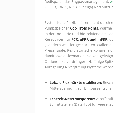
Redispatch das Engpassmanagement,
w
Fluvius, ORES, RESA, Sibelga) Netznutzun
Systemische Flexibilität entsteht durc
Pumpspeicher
Coo‑Trois‑Ponts
, Wärme‑
in der Industrie und bidirektionalem La
Ressourcen für
FCR, aFRR und mFRR
; d
(Flandern weit fortgeschritten, Walloni
Preissignale. Regulatorische Kohärenz 
damit lokale Flexmärkte, Netzentgeltsi
Optionen zu verdrängen; H₂‑fähige Spit
Abregelungs‑/Vergütungssysteme werden
Lokale Flexmärkte etablieren:
Bescha
Mittelspannung zur Engpassentschär
Echtzeit‑Netztransparenz:
veröffentl
Schnittstellen (DataHub) für Aggrega