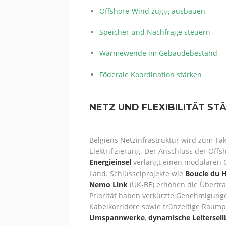
Offshore-Wind zügig ausbauen
Speicher und Nachfrage steuern
Wärmewende im Gebäudebestand
Föderale Koordination stärken
NETZ UND FLEXIBILITÄT ST
Belgiens Netzinfrastruktur wird zum Ta
Elektrifizierung. Der Anschluss der Off
Energieinsel
verlangt einen modularen O
Land. Schlüsselprojekte wie
Boucle du 
Nemo Link
(UK-BE) erhöhen die Übertr
Priorität haben verkürzte Genehmigunge
Kabelkorridore sowie frühzeitige Raum
Umspannwerke
,
dynamische Leitersei