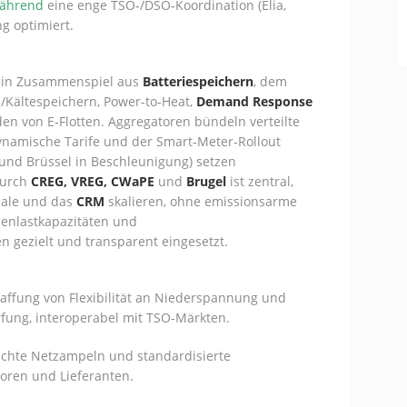
ährend
eine enge TSO‑/DSO‑Koordination (Elia,
g optimiert.
h ein Zusammenspiel aus
Batteriespeichern
, dem
/Kältespeichern, Power‑to‑Heat,
Demand Response
den von E‑Flotten. Aggregatoren bündeln verteilte
ynamische Tarife und der Smart‑Meter‑Rollout
e und Brüssel in Beschleunigung) setzen
durch
CREG, VREG, CWaPE
und
Brugel
ist zentral,
gnale und das
CRM
skalieren, ohne emissionsarme
zenlastkapazitäten und
 gezielt und transparent eingesetzt.
ffung von Flexibilität an Niederspannung und
fung, interoperabel mit TSO‑Märkten.
ichte Netzampeln und standardisierte
toren und Lieferanten.