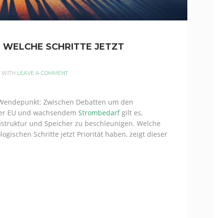
: WELCHE SCHRITTE JETZT
WITH
LEAVE A COMMENT
 Wendepunkt: Zwischen Debatten um den
 der EU und wachsendem
Strombedarf
gilt es,
astruktur und Speicher zu beschleunigen. Welche
ogischen Schritte jetzt Priorität haben, zeigt dieser