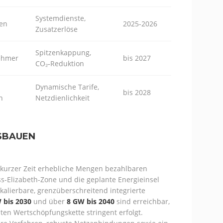
Systemdienste,
en
2025-2026
Zusatzerlöse
Spitzenkappung,
ehmer
bis 2027
CO₂‑Reduktion
Dynamische Tarife,
bis 2028
n
Netzdienlichkeit
SBAUEN
n kurzer Zeit erhebliche Mengen bezahlbaren
ss-Elizabeth-Zone und die geplante Energieinsel
kalierbare, grenzüberschreitend integrierte
 bis 2030
und über
8 GW bis 2040
sind erreichbar,
en Wertschöpfungskette stringent erfolgt.