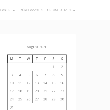
ERGIEN
BÜRGERPROTESTE UND INITIATIVEN
SUBMENU
SUBMENU
TOGGLE
TOGGLE
August 2026
M
T
W
T
F
S
S
1
2
3
4
5
6
7
8
9
10
11
12
13
14
15
16
17
18
19
20
21
22
23
24
25
26
27
28
29
30
31