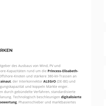
ÄRKEN
ktgeber des Ausbaus von Wind, PV und
shore-Kapazitäten rund um die
Princess-Elisabeth-
ffshore-Knoten und stärkere 380‑kV‑Trassen an
Hainaut
, der Interkonnektor
ALEGrO
(DE-BE) und
agungskapazität und koppeln Märkte enger.
n durch gebündelte Verfahren, standardisierte
planung. Technologisch beschleunigen
digitalisierte
lbewertung
, Phasenschieber und marktbasiertes