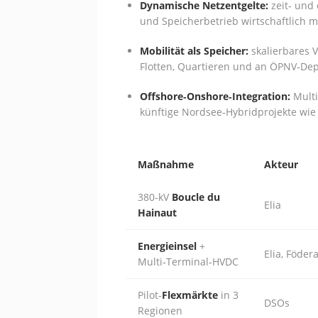
Dynamische Netzentgelte:
zeit‑ und
und Speicherbetrieb wirtschaftlich 
Mobilität als Speicher:
skalierbares V
Flotten, Quartieren und an ÖPNV‑Dep
Offshore‑Onshore‑Integration:
Multi
künftige Nordsee‑Hybridprojekte wie
Maßnahme
Akteur
380‑kV
Boucle du
Elia
Hainaut
Energieinsel
+
Elia, Födera
Multi‑Terminal‑HVDC
Pilot‑
Flexmärkte
in 3
DSOs
Regionen