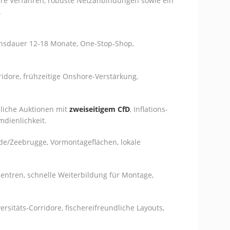
here Verfahren, robuste Netzanbindungen sowie ein
.
nsdauer 12-18 Monate, One-Stop-Shop,
idore, frühzeitige Onshore-Verstärkung,
liche Auktionen mit
zweiseitigem CfD
, Inflations-
mdienlichkeit.
de/Zeebrugge, Vormontageflächen, lokale
entren, schnelle Weiterbildung für Montage,
versitäts-Corridore, fischereifreundliche Layouts,