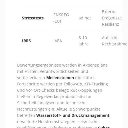
Externe
ENSREG
Stresstests
ad hoc
Ereignisse,
(EU)
Resilienz
8-10
Aufsicht,
IRRS
IAEA
Jahre
Rechtsrahme
Bewertungsergebnisse werden in Aktionspläne
mit Fristen, Verantwortlichkeiten und
verifizierbaren
Meilensteinen
überführt.
Fortschritte werden per Follow-up, KPI-Tracking
und Vor-Ort-Checks belegt; Rückkopplungen
fließen in Regelwerke, probabilistische
Sicherheitsanalysen und technische
Nachrüstungen ein. Aktuelle Schwerpunkte
betreffen
Wasserstoff- und Druckmanagement
,
erweiterte Notstromstrategien, seismische
Qualifikationen, Lieferketten-Audits sowie
Cyber-