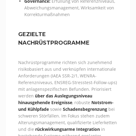
Governance:
Erfüllung von Referenzniveaus,
Abweichungsmanagement, Wirksamkeit von
Korrekturmaßnahmen
GEZIELTE
NACHRÜSTPROGRAMME
Nachrüstprogramme richten sich zunehmend
risikobasiert aus und verknüpfen internationale
Anforderungen (IAEA SSR‑2/1, WENRA-
Referenzniveaus, ENSREG-Stresstest-Follow-ups)
mit anlagenspezifischen Befunden. Priorisiert
werden
über das Auslegungsniveau
hinausgehende Ereignisse
, robuste
Notstrom-
und Kühlpfade
sowie
Schadensbegrenzung
bei
schweren Störfällen. Im Fokus stehen zudem
Alterungsmanagement, qualifizierte Lieferketten
und die
rückwirkungsarme Integration
in
bestehende Systeme während geplanter