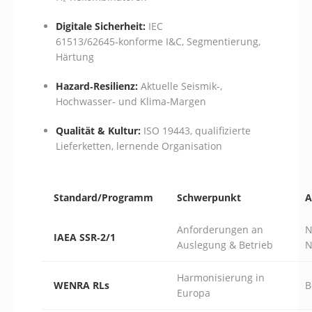
Digitale Sicherheit:
IEC
61513/62645‑konforme I&C, Segmentierung,
Härtung
Hazard‑Resilienz:
Aktuelle Seismik-,
Hochwasser- und Klima‑Margen
Qualität & Kultur:
ISO 19443, qualifizierte
Lieferketten, lernende Organisation
Standard/Programm
Schwerpunkt
A
Anforderungen an
N
IAEA SSR‑2/1
Auslegung & Betrieb
N
Harmonisierung in
WENRA RLs
B
Europa