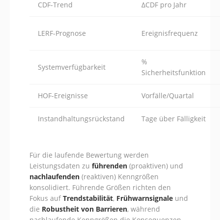
CDF-Trend
ΔCDF pro Jahr
LERF-Prognose
Ereignisfrequenz
%
Systemverfügbarkeit
Sicherheitsfunktion
HOF-Ereignisse
Vorfälle/Quartal
Instandhaltungsrückstand
Tage über Fälligkeit
Für die laufende Bewertung werden
Leistungsdaten zu
führenden
(proaktiven) und
nachlaufenden
(reaktiven) Kenngrößen
konsolidiert. Führende Größen richten den
Fokus auf
Trendstabilität
,
Frühwarnsignale
und
die
Robustheit von Barrieren
, während
nachlaufende Kenngrößen die Konsequenzen