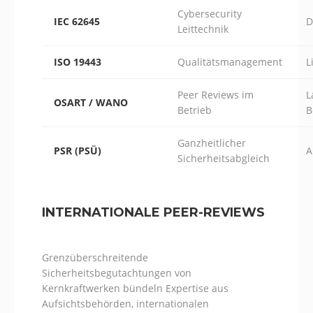
Cybersecurity
IEC 62645
D
Leittechnik
ISO 19443
Qualitätsmanagement
L
Peer Reviews im
L
OSART / WANO
Betrieb
B
Ganzheitlicher
PSR (PSÜ)
A
Sicherheitsabgleich
INTERNATIONALE PEER-REVIEWS
Grenzüberschreitende
Sicherheitsbegutachtungen von
Kernkraftwerken bündeln Expertise aus
Aufsichtsbehörden, internationalen