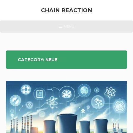
Skip
to
CHAIN REACTION
content
ENERGIEWENDE
HEADER
MENU
MENU
&
ATOMKRAFT
CATEGORY:
NEUE