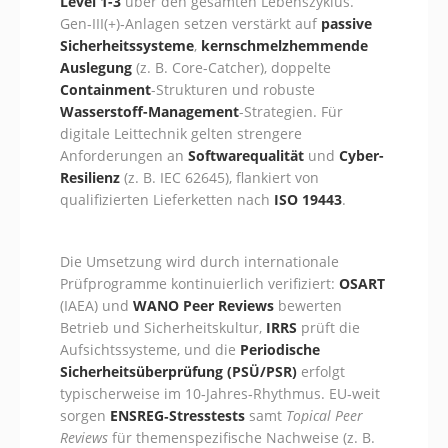
Level 1-3
über den gesamten Lebenszyklus.
Gen‑III(+)‑Anlagen setzen verstärkt auf
passive
Sicherheitssysteme
,
kernschmelzhemmende
Auslegung
(z. B. Core-Catcher), doppelte
Containment
-Strukturen und robuste
Wasserstoff-Management
-Strategien. Für
digitale Leittechnik gelten strengere
Anforderungen an
Softwarequalität
und
Cyber-
Resilienz
(z. B. IEC 62645), flankiert von
qualifizierten Lieferketten nach
ISO 19443
.
Die Umsetzung wird durch internationale
Prüfprogramme kontinuierlich verifiziert:
OSART
(IAEA) und
WANO Peer Reviews
bewerten
Betrieb und Sicherheitskultur,
IRRS
prüft die
Aufsichtssysteme, und die
Periodische
Sicherheitsüberprüfung (PSÜ/PSR)
erfolgt
typischerweise im 10‑Jahres‑Rhythmus. EU‑weit
sorgen
ENSREG‑Stresstests
samt
Topical Peer
Reviews
für themenspezifische Nachweise (z. B.