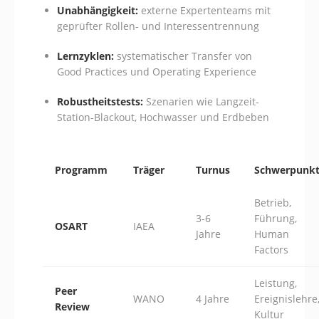
Unabhängigkeit:
externe Expertenteams mit
geprüfter Rollen- und Interessentrennung
Lernzyklen:
systematischer Transfer von
Good Practices und Operating Experience
Robustheitstests:
Szenarien wie Langzeit-
Station-Blackout, Hochwasser und Erdbeben
Programm
Träger
Turnus
Schwerpunk
Betrieb,
3-6
Führung,
OSART
IAEA
Jahre
Human
Factors
Leistung,
Peer
WANO
4 Jahre
Ereignislehre
Review
Kultur