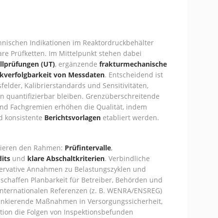
hnischen Indikationen im Reaktordruckbehälter
re Prüfketten. Im Mittelpunkt stehen dabei
llprüfungen (UT)
, ergänzende
frakturmechanische
kverfolgbarkeit von Messdaten
. Entscheidend ist
lder, Kalibrierstandards und Sensitivitäten,
quantifizierbar bleiben. Grenzüberschreitende
nd Fachgremien erhöhen die Qualität, indem
 konsistente
Berichtsvorlagen
etabliert werden.
inieren den Rahmen:
Prüfintervalle
,
its
und
klare Abschaltkriterien
. Verbindliche
ervative Annahmen zu Belastungszyklen und
 schaffen Planbarkeit für Betreiber, Behörden und
internationalen Referenzen (z. B. WENRA/ENSREG)
lankierende Maßnahmen in Versorgungssicherheit,
ion die Folgen von Inspektionsbefunden