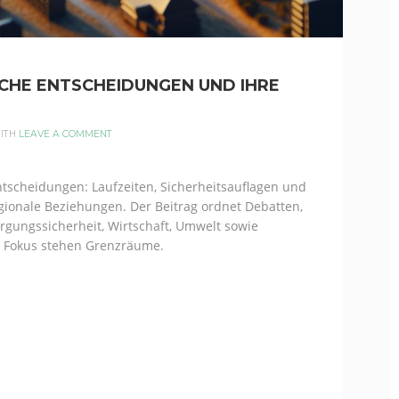
SCHE ENTSCHEIDUNGEN UND IHRE
ITH
LEAVE A COMMENT
ntscheidungen: Laufzeiten, Sicherheitsauflagen und
egionale Beziehungen. Der Beitrag ordnet Debatten,
rgungssicherheit, Wirtschaft, Umwelt sowie
Im Fokus stehen Grenzräume.