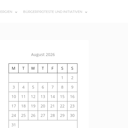
ERGIEN
BÜRGERPROTESTE UND INITIATIVEN
SUBMENU
SUBMENU
TOGGLE
TOGGLE
August 2026
M
T
W
T
F
S
S
1
2
3
4
5
6
7
8
9
10
11
12
13
14
15
16
17
18
19
20
21
22
23
24
25
26
27
28
29
30
31