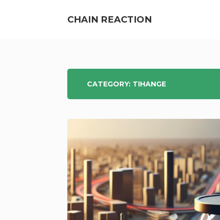
Skip
to
CHAIN REACTION
content
ENERGIEWENDE
CATEGORY:
TIHANGE
&
ATOMKRAFT