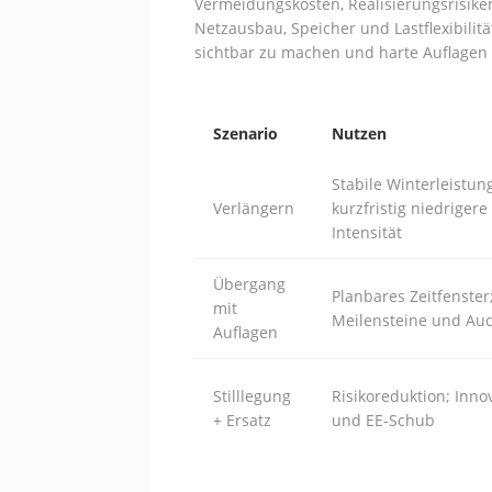
Vermeidungskosten, Realisierungsrisiken
Netzausbau, Speicher und Lastflexibilitä
sichtbar zu machen und harte Auflagen
Szenario
Nutzen
Stabile Winterleistun
Verlängern
kurzfristig niedrigere
Intensität
Übergang
Planbares Zeitfenster
mit
Meilensteine und Aud
Auflagen
Stilllegung
Risikoreduktion; Inno
+ Ersatz
und EE-Schub