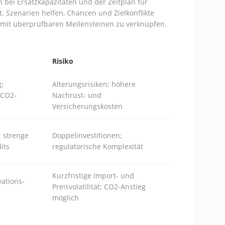
 bei Ersatzkapazitäten und der Zeitplan für
t. Szenarien helfen, Chancen und Zielkonflikte
 mit überprüfbaren Meilensteinen zu verknüpfen.
Risiko
g;
Alterungsrisiken; höhere
 CO2-
Nachrüst- und
Versicherungskosten
; strenge
Doppelinvestitionen;
its
regulatorische Komplexität
Kurzfristige Import- und
vations-
Preisvolatilität; CO2-Anstieg
möglich