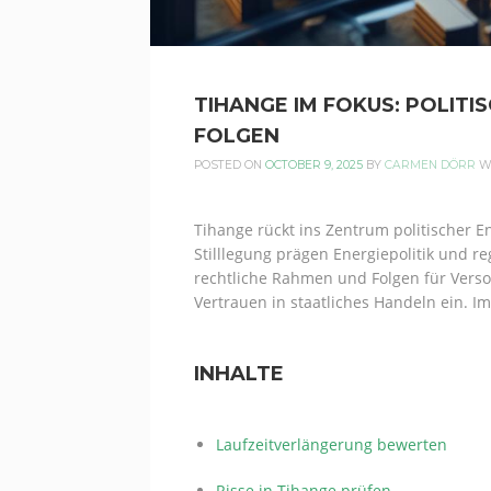
TIHANGE IM FOKUS: POLITI
FOLGEN
POSTED ON
OCTOBER 9, 2025
BY
CARMEN DÖRR
W
Tihange rückt ins Zentrum politischer E
Stilllegung prägen Energiepolitik und r
rechtliche Rahmen und Folgen für Verso
Vertrauen in staatliches Handeln ein. 
INHALTE
Laufzeitverlängerung bewerten
Risse in Tihange prüfen