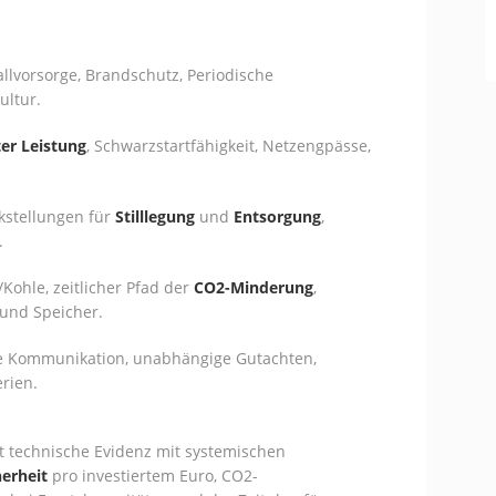
allvorsorge, Brandschutz, Periodische
ultur.
ter Leistung
, Schwarzstartfähigkeit, Netzengpässe,
kstellungen für
Stilllegung
und
Entsorgung
,
.
Kohle, zeitlicher Pfad der
CO2-Minderung
,
 und Speicher.
e Kommunikation, unabhängige Gutachten,
erien.
t technische Evidenz mit systemischen
erheit
pro investiertem Euro, CO2-