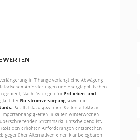
BEWERTEN
tverlängerung in Tihange verlangt eine Abwägung
latorischen Anforderungen und energiepolitischen
anagement, Nachrüstungen für
Erdbeben- und
igkeit der
Notstromversorgung
sowie die
dards
. Parallel dazu gewinnen Systemeffekte an
n, Importabhängigkeiten in kalten Winterwochen
züberschreitenden Strommarkt. Entscheidend ist,
praxis den erhöhten Anforderungen entsprechen
ieb gegenüber Alternativen einen klar belegbaren