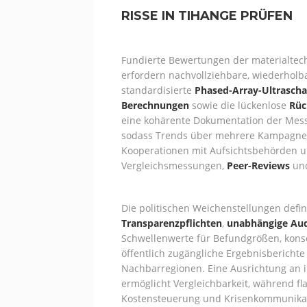
RISSE IN TIHANGE PRÜFEN
Fundierte Bewertungen der materialtec
erfordern nachvollziehbare, wiederholba
standardisierte
Phased-Array-Ultrascha
Berechnungen
sowie die lückenlose
Rüc
eine kohärente Dokumentation der Messfe
sodass Trends über mehrere Kampagnen 
Kooperationen mit Aufsichtsbehörden u
Vergleichsmessungen,
Peer-Reviews
und
Die politischen Weichenstellungen def
Transparenzpflichten
,
unabhängige Aud
Schwellenwerte für Befundgrößen, kons
öffentlich zugängliche Ergebnisberichte
Nachbarregionen. Eine Ausrichtung an 
ermöglicht Vergleichbarkeit, während f
Kostensteuerung und Krisenkommunikat