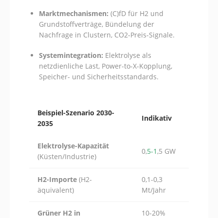
Marktmechanismen:
(C)fD für H2 und
Grundstoffverträge, Bündelung der
Nachfrage in Clustern, CO2-Preis-Signale.
Systemintegration:
Elektrolyse als
netzdienliche Last, Power-to-X-Kopplung,
Speicher- und Sicherheitsstandards.
Beispiel-Szenario 2030-
Indikativ
2035
Elektrolyse-Kapazität
0,
5-1
,5 GW
(Küsten/Industrie)
H2-Importe
(H2-
0,1-0,3
äquivalent)
Mt/Jahr
Grüner H2 in
10-20%