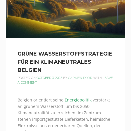
GRÜNE WASSERSTOFFSTRATEGIE
FÜR EIN KLIMANEUTRALES
BELGIEN
POSTED ON
OCTOBER 3, 2025
BY
CARMEN DÖRR
WITH
LEAVE
A COMMENT
Belgien orientiert seine
Energiepolitik
verstärkt
an grünem Wasserstoff, um bis 2050
Klimaneutralität zu erreichen. Im Zentrum
stehen importgestützte Lieferketten, heimische
Elektrolyse aus erneuerbaren Quellen, der