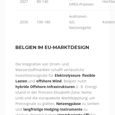
2027
80-140
Hochla
OPEX‑Prämien
Auktionen,
2030
100-180
GO,
Kosten
Netzentgelte
BELGIEN IM EU-MARKTDESIGN
Die Integration von Strom- und
Wasserstoffmärkten schafft verlässliche
Investitionssignale für
Elektrolyseure
,
flexible
Lasten
und
offshore Wind
. Belgien nutzt
hybride Offshore-Infrastrukturen
(z. B. Energy
Island in der Princess-Elisabeth-Zone, Nemo
Link) und die europaweite Marktkopplung, um
Preissignale zu glätten,
Netzengpässe
zu senken
und
langfristige Hedging-Instrumente
zu
stärken. Priorität haben
strombasierte CfD
für