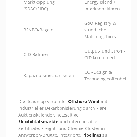
Marktkopplung
Energy Island +
(SDAC/SIDC)
Interkonnektoren
GoO-Registry &
RFNBO-Regeln
stündliche
Matching-Tools
Output- und Strom-
CfD-Rahmen
CfD kombiniert
CO₂-Design &
Kapazitätsmechanismen
Technologieoffenheit
Die Roadmap verbindet
Offshore-Wind
mit
industrieller Dekarbonisierung durch klare
Auktionskalender, netzseitige
Flexibilitätsmärkte
und interoperable
Zertifikate. Freight- und Chemie-Cluster in
Antwerpen-Brügge, integrierte
Pipelines
zu