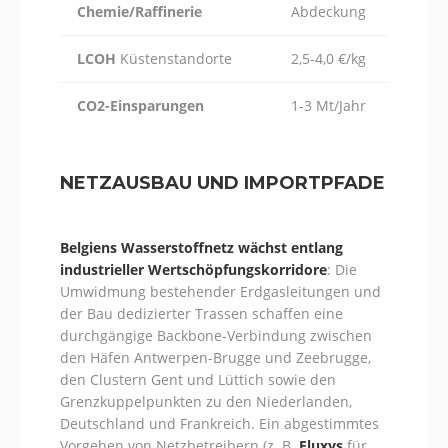
Chemie/Raffinerie
Abdeckung
LCOH
Küstenstandorte
2,5-4,0 €/kg
CO2-Einsparungen
1-3 Mt/Jahr
NETZAUSBAU UND IMPORTPFADE
Belgiens Wasserstoffnetz wächst entlang
industrieller Wertschöpfungskorridore
: Die
Umwidmung bestehender Erdgasleitungen und
der Bau dedizierter Trassen schaffen eine
durchgängige Backbone-Verbindung zwischen
den Häfen Antwerpen-Brugge und Zeebrugge,
den Clustern Gent und Lüttich sowie den
Grenzkuppelpunkten zu den Niederlanden,
Deutschland und Frankreich. Ein abgestimmtes
Vorgehen von Netzbetreibern (z. B.
Fluxys
für