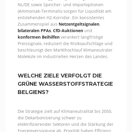
NL/DE sowie Speicher- und Importoptionen
(Ammoniak-Terminals) sorgen für Liquidität am
entstehenden H2-Korridor. Ein konsistentes
Zusammenspiel aus
Netzentgeltsignalen
,
bilateralen PPAs
,
CfD-Auktionen
und
konformen Beihilfen
verankert langfristige
Preissignale, reduziert die Risikoaufschläge und
beschleunigt den Markthochlauf klimaneutraler
Moleküle im industriellen Herzen des Landes.
WELCHE ZIELE VERFOLGT DIE
GRÜNE WASSERSTOFFSTRATEGIE
BELGIENS?
Die Strategie zielt auf Klimaneutralität bis 2050,
die Dekarbonisierung schwer zu
elektrifizierender Sektoren und die Stärkung der
Energieversorgung ab. Priorität haben Effizienz,