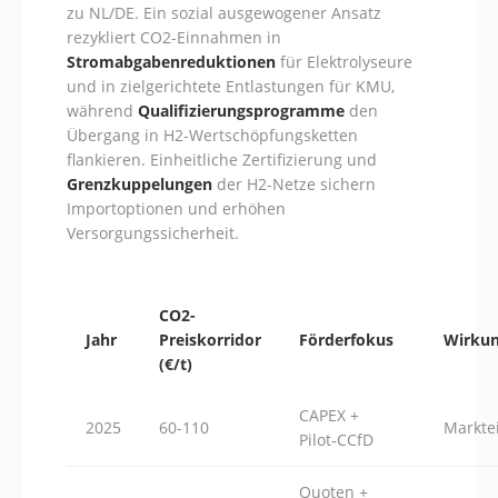
zu NL/DE. Ein sozial ausgewogener Ansatz
rezykliert CO2-Einnahmen in
Stromabgabenreduktionen
für Elektrolyseure
und in zielgerichtete Entlastungen für KMU,
während
Qualifizierungsprogramme
den
Übergang in H2-Wertschöpfungsketten
flankieren. Einheitliche Zertifizierung und
Grenzkuppelungen
der H2-Netze sichern
Importoptionen und erhöhen
Versorgungssicherheit.
CO2-
Jahr
Preiskorridor
Förderfokus
Wirku
(€/t)
CAPEX +
2025
60-110
Marktei
Pilot‑CCfD
Quoten +