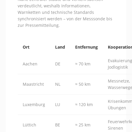
verdeutlicht, weshalb Informationen,
Warnketten und technische Standards
synchronisiert werden – von der Messsonde bis
zur Pressemitteilung.
Ort
Land
Entfernung
Kooperatio
Evakuierung
Aachen
DE
≈ 70 km
Jodlogistik
Messnetze,
Maastricht
NL
≈ 50 km
Wasserweg
Krisenkomm
Luxemburg
LU
≈ 120 km
Übungen
Feuerwehrko
Lüttich
BE
≈ 25 km
Sirenen