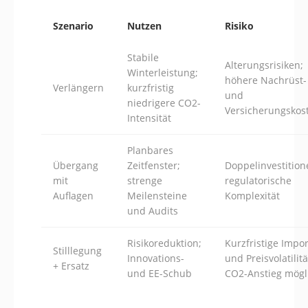
Szenario
Nutzen
Risiko
Stabile
Alterungsrisiken;
Winterleistung;
höhere Nachrüst-
Verlängern
kurzfristig
und
niedrigere CO2-
Versicherungskos
Intensität
Planbares
Übergang
Zeitfenster;
Doppelinvestition
mit
strenge
regulatorische
Auflagen
Meilensteine
Komplexität
und Audits
Risikoreduktion;
Kurzfristige Impor
Stilllegung
Innovations-
und Preisvolatilitä
+ Ersatz
und EE-Schub
CO2-Anstieg mögl