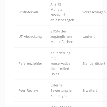
Alle 12
Monate,
Prüfintervall
Vorgeschlagen
zusätzlich
anlassbezogen
≥ 95% der
UT-Abdeckung
zugänglichen
Laufend
Mantelflächen
Kalibrierung
mit
Referenzfehler
konservativen
Standardisiert
Side-Drilled
Holes
Externe
Peer-Review
Bewertung je
Erweitert
Kampagne
Max. 30 Tage