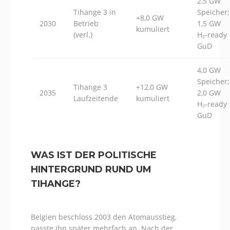
2,5 GW
Tihange 3 in
Speicher;
+8,0 GW
2030
Betrieb
1,5 GW
kumuliert
(verl.)
H₂‑ready
GuD
4,0 GW
Speicher;
Tihange 3
+12,0 GW
2035
2,0 GW
Laufzeitende
kumuliert
H₂‑ready
GuD
WAS IST DER POLITISCHE
HINTERGRUND RUND UM
TIHANGE?
Belgien beschloss 2003 den Atomausstieg,
passte ihn später mehrfach an. Nach der