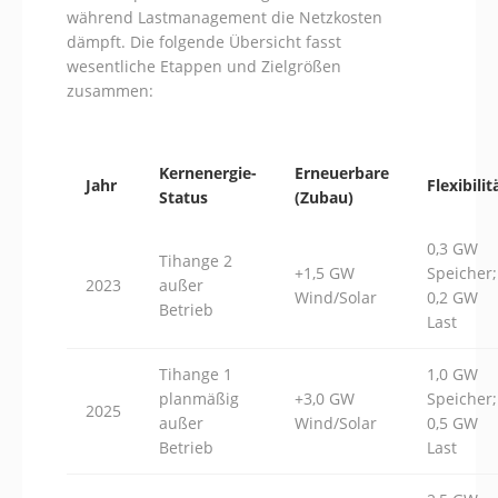
während Lastmanagement die Netzkosten
dämpft. Die folgende Übersicht fasst
wesentliche Etappen und Zielgrößen
zusammen:
Kernenergie-
Erneuerbare
Jahr
Flexibilit
Status
(Zubau)
0,3 GW
Tihange 2
+1,5 GW
Speicher;
2023
außer
Wind/Solar
0,2 GW
Betrieb
Last
Tihange 1
1,0 GW
planmäßig
+3,0 GW
Speicher;
2025
außer
Wind/Solar
0,5 GW
Betrieb
Last