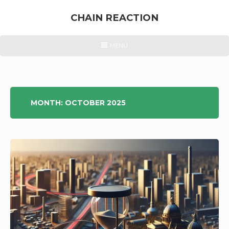
Skip
to
CHAIN REACTION
content
ENERGIEWENDE
HEADER
MENU
MENU
&
ATOMKRAFT
MONTH:
OCTOBER 2025